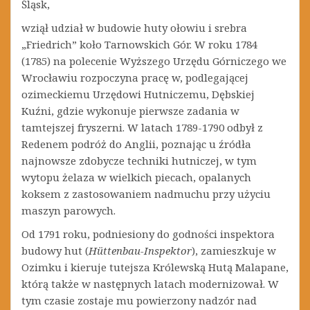
Śląsk,
wziął udział w budowie huty ołowiu i srebra
„Friedrich” koło Tarnowskich Gór. W roku 1784
(1785) na polecenie Wyższego Urzędu Górniczego we
Wrocławiu rozpoczyna pracę w, podlegającej
ozimeckiemu Urzędowi Hutniczemu, Dębskiej
Kuźni, gdzie wykonuje pierwsze zadania w
tamtejszej fryszerni. W latach 1789-1790 odbył z
Redenem podróż do Anglii, poznając u źródła
najnowsze zdobycze techniki hutniczej, w tym
wytopu żelaza w wielkich piecach, opalanych
koksem z zastosowaniem nadmuchu przy użyciu
maszyn parowych.
Od 1791 roku, podniesiony do godności inspektora
budowy hut (
Hüttenbau-Inspektor
), zamieszkuje w
Ozimku i kieruje tutejsza Królewską Hutą Malapane,
którą także w następnych latach modernizował. W
tym czasie zostaje mu powierzony nadzór nad