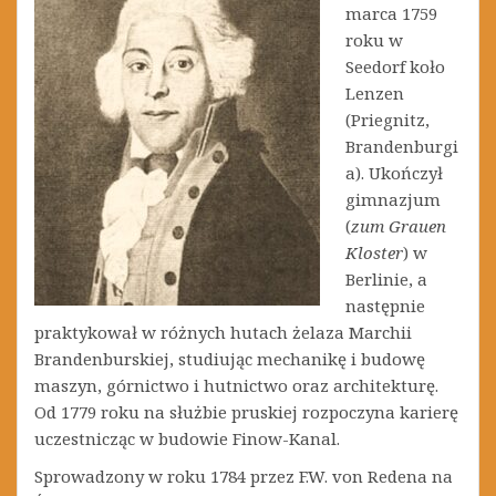
marca 1759
roku w
Seedorf koło
Lenzen
(Priegnitz,
Brandenburgi
a). Ukończył
gimnazjum
(
zum Grauen
Kloster
) w
Berlinie, a
następnie
praktykował w różnych hutach żelaza Marchii
Brandenburskiej, studiując mechanikę i budowę
maszyn, górnictwo i hutnictwo oraz architekturę.
Od 1779 roku na służbie pruskiej rozpoczyna karierę
uczestnicząc w budowie Finow-Kanal.
Sprowadzony w roku 1784 przez F.W. von Redena na