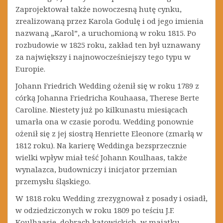
Zaprojektował także nowoczesną hutę cynku,
zrealizowaną przez Karola Godulę i od jego imienia
nazwaną „Karol”, a uruchomioną w roku 1815. Po
rozbudowie w 1825 roku, zakład ten był uznawany
za największy i najnowocześniejszy tego typu w
Europie.
Johann Friedrich Wedding ożenił się w roku 1789 z
córką Johanna Friedricha Kouhaasa, Therese Berte
Caroline. Niestety już po kilkunastu miesiącach
umarła ona w czasie porodu. Wedding ponownie
ożenił się z jej siostrą Henriette Eleonore (zmarłą w
1812 roku). Na karierę Weddinga bezsprzecznie
wielki wpływ miał teść Johann Koulhaas, także
wynalazca, budowniczy i inicjator przemian
przemysłu śląskiego.
W 1818 roku Wedding zrezygnował z posady i osiadł,
w odziedziczonych w roku 1809 po teściu J.F.
Koulhaasie, dobrach katowickich, w majątku