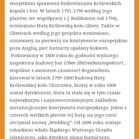
wszystkimi sprawami budowlanymi królewskich
kopalń i hut. W latach 1791-1796 według jego
planów, we współpracy z J. Baildonem (od 1794),
wzniesiono Hutę Królewską koło Gliwic. Także w
Gliwicach według jego projektu wzniesiono,
uznawany za pierwszy na kontynencie europejskim
poza Anglią, piec hutniczy opalany koksem.
Podniesiony w 1800 roku do godności wyższego
inspektora budowy hut (
Ober-Hüttenbauinspektor
) ,
wspólnie z asesorem (
Assessor
) Bogatschem,
kierował w latach 1799-1800 budową Huty
Królewskiej koło Chorzowa, której w roku 1806
został dyrektorem. Huta ta stała się w tym czasie
największym i najnowocześniejszym zakładem
metalurgicznym kontynentu europejskiego. Jeden z
czterech wielkich pieców tej huty, na jego cześć
otrzymał nazwę „Wedding”. Od 1806 roku zostaje
członkiem władz Śląskiego Wyższego Urzędu
Górniczego, jako dyrektor pionu hutniczego.