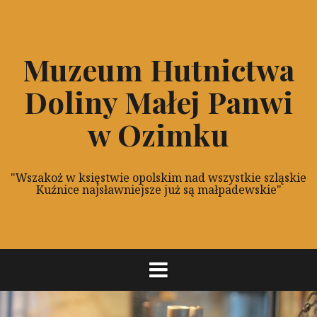
P
r
z
Muzeum Hutnictwa
e
s
Doliny Małej Panwi
k
o
w Ozimku
c
z
d
"Wszakoż w księstwie opolskim nad wszystkie szląskie
o
Kuźnice najsławniejsze już są małpadewskie"
t
r
e
ś
c
i