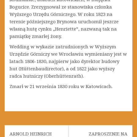
Bogucice. Zrezygnował ze stanowiska członka
Wyższego Urzędu Górniczego. W roku 1823 na
terenie późniejszego Brynowa uruchomił jeszcze
własną hutę cynku „Henriette”, nazwaną tak na
pamiątkę zmarłej żony.
Wedding w wykazie zatrudnionych w Wyższym
Urzędzie Górniczy we Wrocławiu wymieniany jest w
latach 1806-1830, najpierw jako dyrektor budowy
hut (Hüttenbaudirector), a od 1822 jako wyższy
radca hutniczy (Oberhüttenrath).
Zmarł w 21 września 1830 roku w Katowicach.
N
ARNOLD HEINRICH
ZAPROSZENIE NA