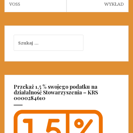
VOSS
WYKŁAD
a
w
i
g
S
a
z
u
c
k
j
a
j
a
:
w
Przekaż 1,5 % swojego podatku na
działalność Stowarzyszenia – KRS
p
0000284610
i
s
u