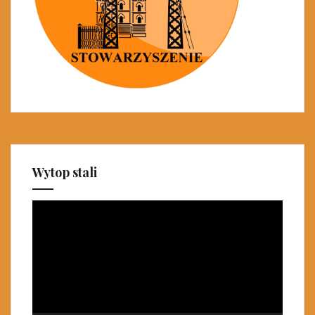
Wytop stali
Odtwarzacz
video