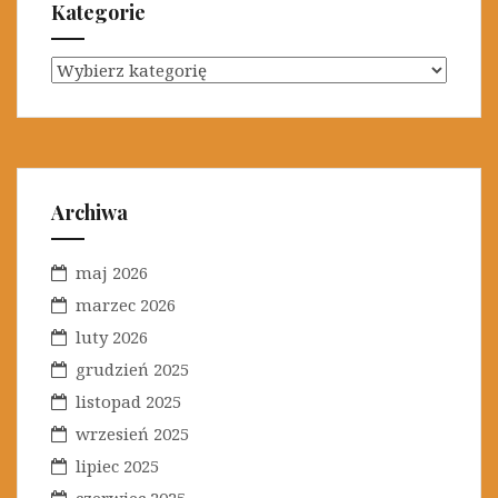
Kategorie
K
a
t
e
g
o
Archiwa
r
i
maj 2026
e
marzec 2026
luty 2026
grudzień 2025
listopad 2025
wrzesień 2025
lipiec 2025