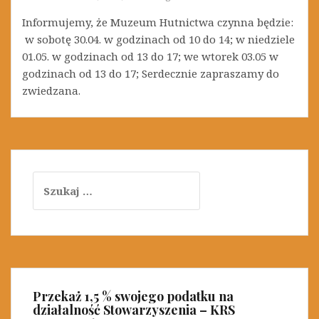
Informujemy, że Muzeum Hutnictwa czynna będzie:
w sobotę 30.04. w godzinach od 10 do 14; w niedziele
01.05. w godzinach od 13 do 17; we wtorek 03.05 w
godzinach od 13 do 17; Serdecznie zapraszamy do
zwiedzana.
S
z
u
k
a
j
:
Przekaż 1,5 % swojego podatku na
działalność Stowarzyszenia – KRS