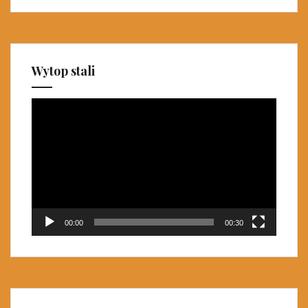
Wytop stali
Odtwarzacz
video
00:00
00:30