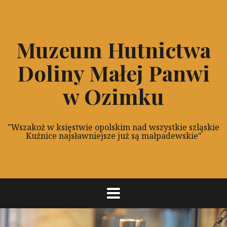
P
r
z
Muzeum Hutnictwa
e
s
Doliny Małej Panwi
k
o
w Ozimku
c
z
d
"Wszakoż w księstwie opolskim nad wszystkie szląskie
o
Kuźnice najsławniejsze już są małpadewskie"
t
r
e
ś
c
i