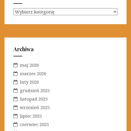
K
a
t
e
g
o
Archiwa
r
i
maj 2026
e
marzec 2026
luty 2026
grudzień 2025
listopad 2025
wrzesień 2025
lipiec 2025
czerwiec 2025