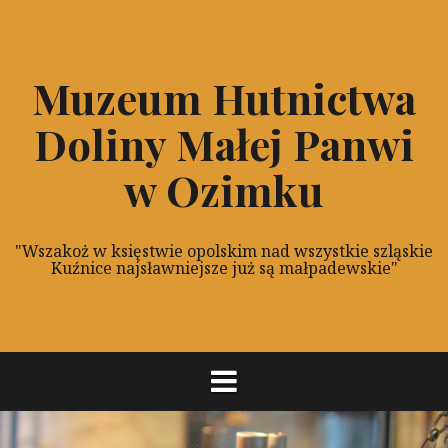
P
r
z
Muzeum Hutnictwa
e
s
Doliny Małej Panwi
k
o
w Ozimku
c
z
d
"Wszakoż w księstwie opolskim nad wszystkie szląskie
o
Kuźnice najsławniejsze już są małpadewskie"
t
r
e
ś
c
i